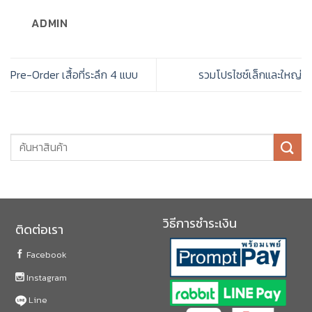
ADMIN
Pre-Order เสื้อที่ระลึก 4 แบบ
รวมโปรไซซ์เล็กและใหญ่
วิธีการชำระเงิน
ติดต่อเรา
Facebook
Instagram
Line