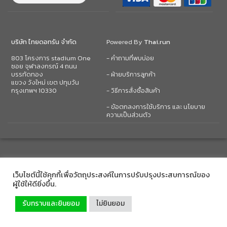
บริษัท ไทยดอทรัน จำกัด
Powered By
Thai.run
803 โครงการ stadium One
- คำถามที่พบบ่อย
ซอย จุฬาลงกรณ์ 4 ถนน
บรรทัดทอง
- ฝ่ายบริการลูกค้า
แขวง วังใหม่ เขต ปทุมวัน
กรุงเทพฯ 10330
- วิธีการสั่งซื้อสินค้า
- ข้อตกลงการใช้บริการ และ นโยบาย
ความเป็นส่วนตัว
เว็บไซต์นี้ใช้คุกกี้เพื่อวัตถุประสงค์ในการปรับปรุงประสบการณ์ของ
ผู้ใช้ให้ดียิ่งขึ้น.
รับทราบและยินยอม
ไม่ยินยอม