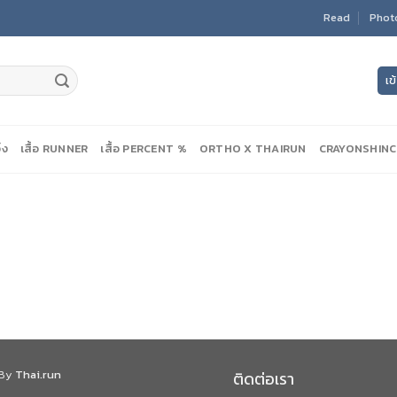
Read
Phot
เข
ิ่ง
เสื้อ RUNNER
เสื้อ PERCENT %
ORTHO X THAIRUN
CRAYONSHIN
 By
Thai.run
ติดต่อเรา