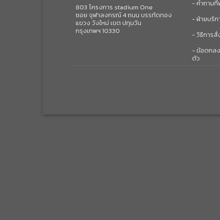
- คำถามที
803 โครงการ stadium One
ซอย จุฬาลงกรณ์ 4 ถนน บรรทัดทอง
- ฝ่ายบริก
แขวง วังใหม่ เขต ปทุมวัน
กรุงเทพฯ 10330
- วิธีการสั่
- ข้อตกลง
ตัว