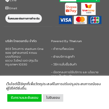
Line
Email
บริษัท ไทยดอทรัน จำกัด
Powered By
Thai.run
803 โครงการ stadium One
- คำถามที่พบบ่อย
ซอย จุฬาลงกรณ์ 4 ถนน
บรรทัดทอง
- ฝ่ายบริการลูกค้า
แขวง วังใหม่ เขต ปทุมวัน
กรุงเทพฯ 10330
- วิธีการสั่งซื้อสินค้า
- ข้อตกลงการใช้บริการ และ นโยบาย
ความเป็นส่วนตัว
เว็บไซต์นี้ใช้คุกกี้เพื่อวัตถุประสงค์ในการปรับปรุงประสบการณ์ของ
ผู้ใช้ให้ดียิ่งขึ้น.
รับทราบและยินยอม
ไม่ยินยอม