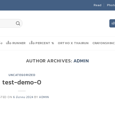
Read
Phot
เข
ิ่ง
เสื้อ RUNNER
เสื้อ PERCENT %
ORTHO X THAIRUN
CRAYONSHIN
AUTHOR ARCHIVES:
ADMIN
UNCATEGORIZED
test-demo-0
STED ON
6 มีนาคม 2024
BY
ADMIN