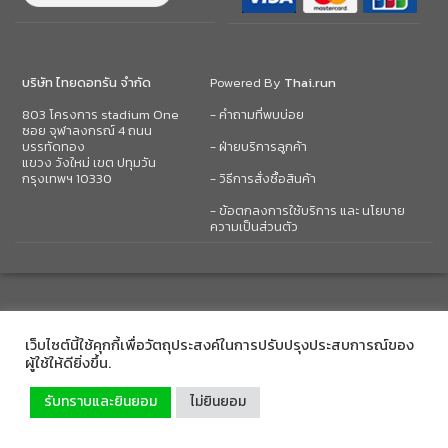
บริษัท ไทยดอทรัน จำกัด
Powered By
Thai.run
803 โครงการ stadium One
- คำถามที่พบบ่อย
ซอย จุฬาลงกรณ์ 4 ถนน
บรรทัดทอง
- ฝ่ายบริการลูกค้า
แขวง วังใหม่ เขต ปทุมวัน
กรุงเทพฯ 10330
- วิธีการสั่งซื้อสินค้า
- ข้อตกลงการใช้บริการ และ นโยบาย
ความเป็นส่วนตัว
เว็บไซต์นี้ใช้คุกกี้เพื่อวัตถุประสงค์ในการปรับปรุงประสบการณ์ของ
ผู้ใช้ให้ดียิ่งขึ้น.
รับทราบและยินยอม
ไม่ยินยอม