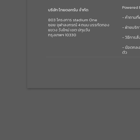
Powered
บริษัท ไทยดอทรัน จำกัด
- คำถามที
803 โครงการ stadium One
ซอย จุฬาลงกรณ์ 4 ถนน บรรทัดทอง
- ฝ่ายบริก
แขวง วังใหม่ เขต ปทุมวัน
กรุงเทพฯ 10330
- วิธีการสั่
- ข้อตกลง
ตัว