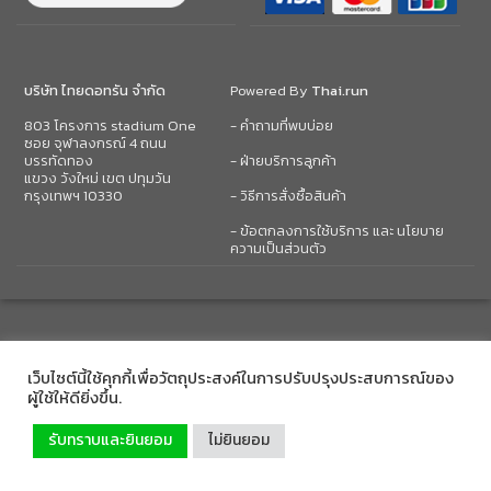
บริษัท ไทยดอทรัน จำกัด
Powered By
Thai.run
803 โครงการ stadium One
- คำถามที่พบบ่อย
ซอย จุฬาลงกรณ์ 4 ถนน
บรรทัดทอง
- ฝ่ายบริการลูกค้า
แขวง วังใหม่ เขต ปทุมวัน
กรุงเทพฯ 10330
- วิธีการสั่งซื้อสินค้า
- ข้อตกลงการใช้บริการ และ นโยบาย
ความเป็นส่วนตัว
เว็บไซต์นี้ใช้คุกกี้เพื่อวัตถุประสงค์ในการปรับปรุงประสบการณ์ของ
ผู้ใช้ให้ดียิ่งขึ้น.
รับทราบและยินยอม
ไม่ยินยอม