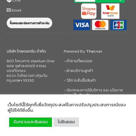
Line
Email
บริษัท ไทยดอทรัน จำกัด
Powered By
Thai.run
803 โครงการ stadium One
- คำถามที่พบบ่อย
ซอย จุฬาลงกรณ์ 4 ถนน
บรรทัดทอง
- ฝ่ายบริการลูกค้า
แขวง วังใหม่ เขต ปทุมวัน
กรุงเทพฯ 10330
- วิธีการสั่งซื้อสินค้า
- ข้อตกลงการใช้บริการ และ นโยบาย
ความเป็นส่วนตัว
เว็บไซต์นี้ใช้คุกกี้เพื่อวัตถุประสงค์ในการปรับปรุงประสบการณ์ของ
ผู้ใช้ให้ดียิ่งขึ้น.
รับทราบและยินยอม
ไม่ยินยอม