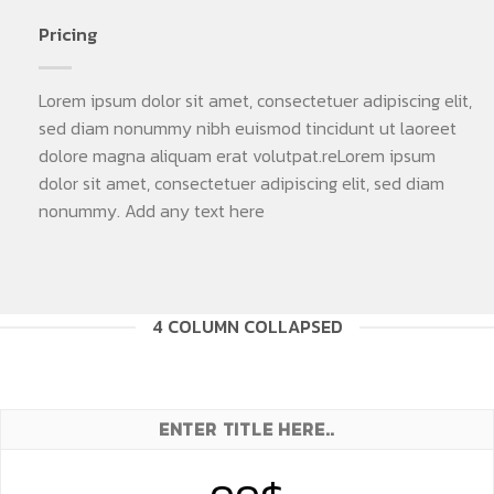
Pricing
Lorem ipsum dolor sit amet, consectetuer adipiscing elit,
sed diam nonummy nibh euismod tincidunt ut laoreet
dolore magna aliquam erat volutpat.reLorem ipsum
dolor sit amet, consectetuer adipiscing elit, sed diam
nonummy. Add any text here
4 COLUMN COLLAPSED
ENTER TITLE HERE..