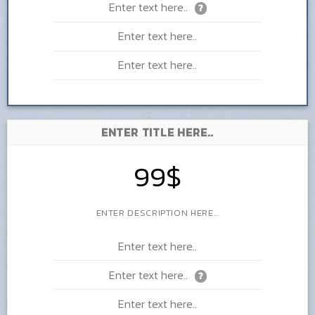
Enter text here..
?
Enter text here..
Enter text here..
ENTER TITLE HERE..
99$
ENTER DESCRIPTION HERE...
Enter text here..
Enter text here..
?
Enter text here..