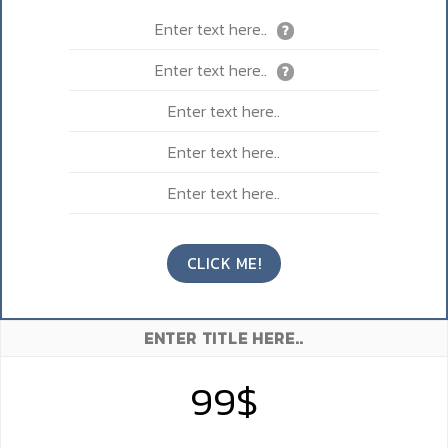
Enter text here..
?
Enter text here..
?
Enter text here..
Enter text here..
Enter text here..
CLICK ME!
ENTER TITLE HERE..
99$