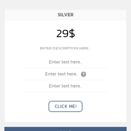
SILVER
29$
ENTER DESCRIPTION HERE...
Enter text here..
Enter text here..
?
Enter text here..
CLICK ME!