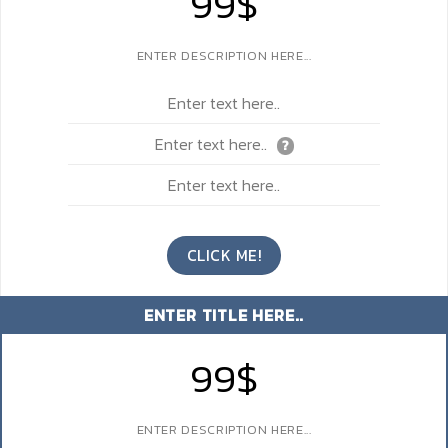
99$
ENTER DESCRIPTION HERE...
Enter text here..
Enter text here..
?
Enter text here..
CLICK ME!
ENTER TITLE HERE..
99$
ENTER DESCRIPTION HERE...