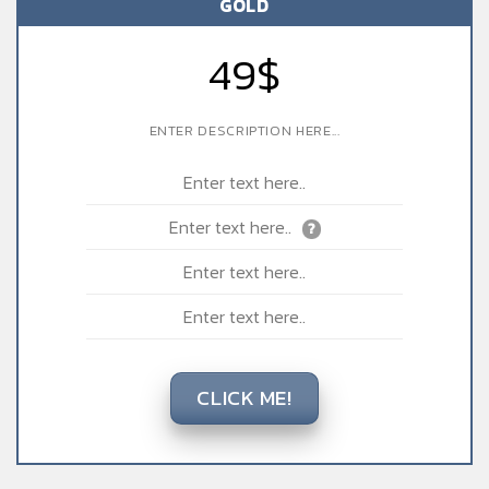
GOLD
49$
ENTER DESCRIPTION HERE...
Enter text here..
Enter text here..
?
Enter text here..
Enter text here..
CLICK ME!