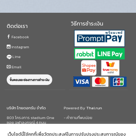
วิธีการชำระเงิน
ติดต่อเรา
Facebook
Instagram
Line
Email
บริษัท ไทยดอทรัน จำกัด
Powered By
Thai.run
803 โครงการ stadium One
- คำถามที่พบบ่อย
ซอย จุฬาลงกรณ์ 4 ถนน
บรรทัดทอง
- ฝ่ายบริการลูกค้า
แขวง วังใหม่ เขต ปทุมวัน
เว็บไซต์นี้ใช้คุกกี้เพื่อวัตถุประสงค์ในการปรับปรุงประสบการณ์ของ