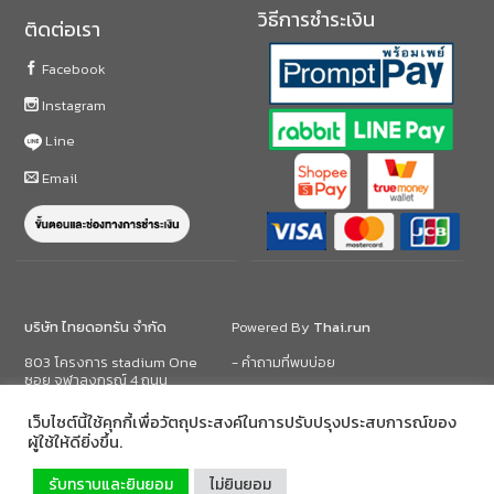
วิธีการชำระเงิน
ติดต่อเรา
Facebook
Instagram
Line
Email
บริษัท ไทยดอทรัน จำกัด
Powered By
Thai.run
803 โครงการ stadium One
- คำถามที่พบบ่อย
ซอย จุฬาลงกรณ์ 4 ถนน
บรรทัดทอง
- ฝ่ายบริการลูกค้า
แขวง วังใหม่ เขต ปทุมวัน
เว็บไซต์นี้ใช้คุกกี้เพื่อวัตถุประสงค์ในการปรับปรุงประสบการณ์ของ
กรุงเทพฯ 10330
- วิธีการสั่งซื้อสินค้า
ผู้ใช้ให้ดียิ่งขึ้น.
- ข้อตกลงการใช้บริการ และ นโยบาย
รับทราบและยินยอม
ไม่ยินยอม
ความเป็นส่วนตัว