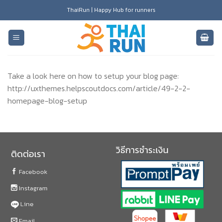
Skip
ThaiRun | Happy Hub for runners
to
content
Take a look here on how to setup your blog page:
http://uxthemes.helpscoutdocs.com/article/49-2-2-
homepage-blog-setup
วิธีการชำระเงิน
ติดต่อเรา
Facebook
Instagram
Line
Email